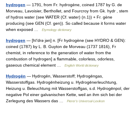
hydrogen
— 1791, from Fr. hydrogène, coined 1787 by G. de
Morveau, Lavoisier, Berthollet, and Fourcroy from Gk. hydr , stem
of hydros water (see WATER (Cf. water) (n.1)) + Fr. gène
producing (see GEN (Cf. gen)). So called because it forms water
when exposed …
Etymology dictionary
hydrogen
— [hī′drə jən] n. [Fr hydrogène (see HYDRO & GEN):
coined (1787) by L. B. Guyton de Morveau (1737 1816), Fr
chemist, in reference to the generation of water from the
combustion of hydrogen] a flammable, colorless, odorless,
gaseous chemical element …
English World dictionary
Hydrogēn
— Hydrogēn, Wasserstoff; Hydrogēngas,
Wasserstoffgas. Hydrogēnheizung u. Hydrogēnerleuchtung,
Heizung u. Beleuchtung mit Wasserstoffgas, s.d. Hydrogēnpol, der
negative Pol einer galvanischen Kette, weil an ihm sich bei der
Zerlegung des Wassers das …
Pierer's Universal-Lexikon