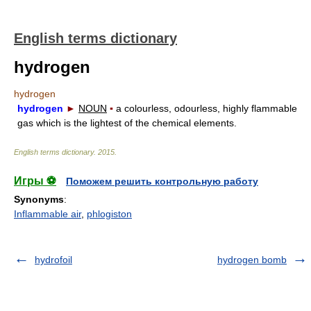
English terms dictionary
hydrogen
hydrogen
hydrogen
►
NOUN
▪
a colourless, odourless, highly flammable
gas which is the lightest of the chemical elements.
English terms dictionary
.
2015
.
Игры ⚽
Поможем решить контрольную работу
Synonyms
:
Inflammable air
,
phlogiston
hydrofoil
hydrogen bomb