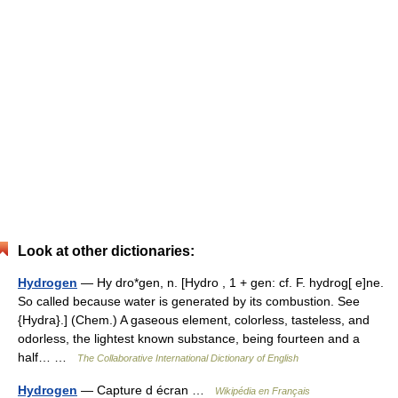
Look at other dictionaries:
Hydrogen
— Hy dro*gen, n. [Hydro , 1 + gen: cf. F. hydrog[ e]ne.
So called because water is generated by its combustion. See
{Hydra}.] (Chem.) A gaseous element, colorless, tasteless, and
odorless, the lightest known substance, being fourteen and a
half… …
The Collaborative International Dictionary of English
Hydrogen
— Capture d écran …
Wikipédia en Français