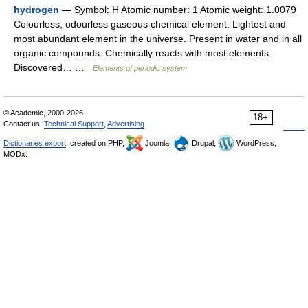
hydrogen
— Symbol: H Atomic number: 1 Atomic weight: 1.0079
Colourless, odourless gaseous chemical element. Lightest and
most abundant element in the universe. Present in water and in all
organic compounds. Chemically reacts with most elements.
Discovered… …
Elements of periodic system
© Academic, 2000-2026
18+
Contact us:
Technical Support
,
Advertising
Dictionaries export
, created on PHP,
Joomla,
Drupal,
WordPress,
MODx.